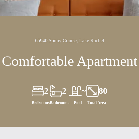
65940 Sonny Course, Lake Rachel
Comfortable Apartment
2
2
~
80
Bedrooms
Bathrooms
Pool
Total Area