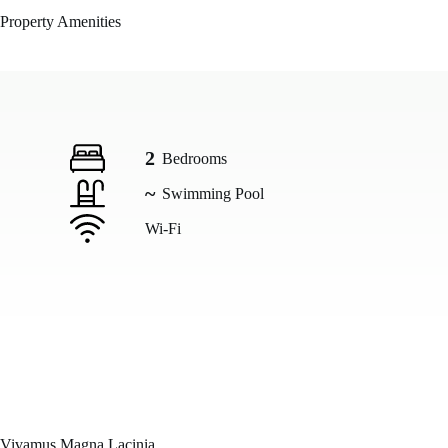
Property Amenities
2
Bedrooms
~
Swimming Pool
Wi-Fi
Vivamus Magna Lacinia