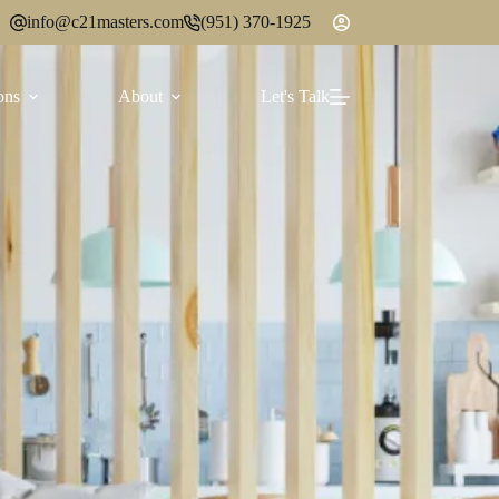
info@c21masters.com
(951) 370-1925
ons
About
Let's Talk