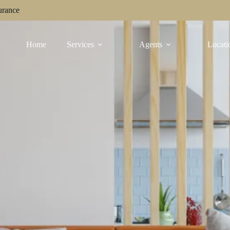
urance
Home
Services
Agents
Locati