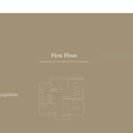
First Floor
Second Floo
cupiditate