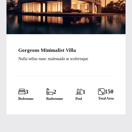
Gorgeous Minimalist Villa
Nulla tellus nunc malesuada at scelerisque
150
3
2
1
Total Area
Bedrooms
Bathrooms
Pool