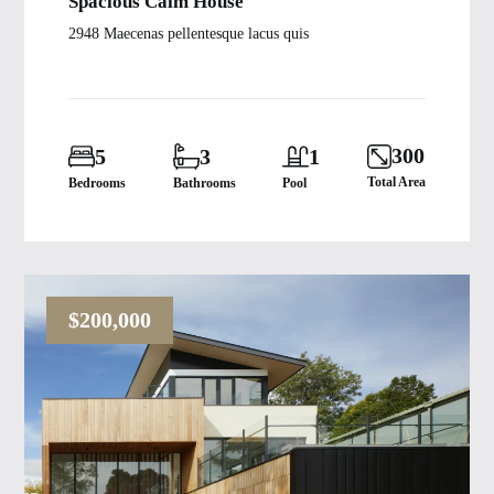
Spacious Calm House
2948 Maecenas pellentesque lacus quis
300
5
3
1
Total Area
Bedrooms
Bathrooms
Pool
$200,000