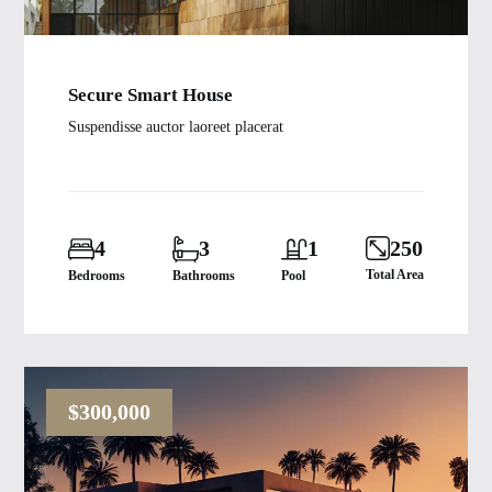
Secure Smart House
Suspendisse auctor laoreet placerat
250
4
3
1
Total Area
Bedrooms
Bathrooms
Pool
$300,000