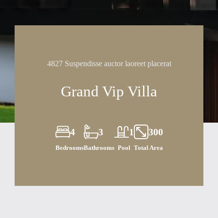
4827 Suspendisse auctor laoreet placerat
Grand Vip Villa
4
3
1
300
Bedrooms
Bathrooms
Pool
Total Area