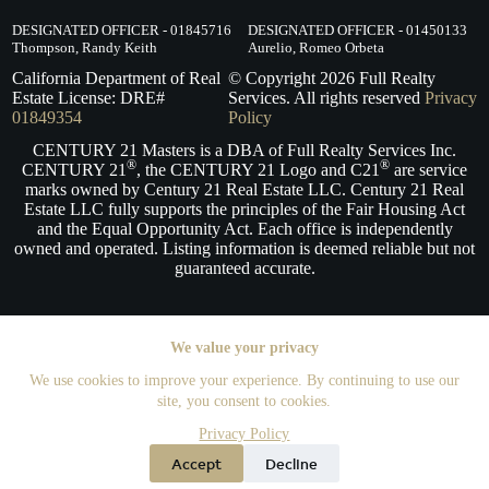
DESIGNATED OFFICER - 01845716
DESIGNATED OFFICER - 01450133
Thompson, Randy Keith
Aurelio, Romeo Orbeta
California Department of Real
© Copyright
2026
Full Realty
Estate License: DRE#
Services. All rights reserved
Privacy
01849354
Policy
CENTURY 21 Masters is a DBA of Full Realty Services Inc.
®
®
CENTURY 21
, the CENTURY 21 Logo and C21
are service
marks owned by Century 21 Real Estate LLC. Century 21 Real
Estate LLC fully supports the principles of the Fair Housing Act
and the Equal Opportunity Act. Each office is independently
owned and operated. Listing information is deemed reliable but not
guaranteed accurate.
We value your privacy
We use cookies to improve your experience. By continuing to use our
site, you consent to cookies.
Privacy Policy
Powered by FRS
Accept
Decline
Offices